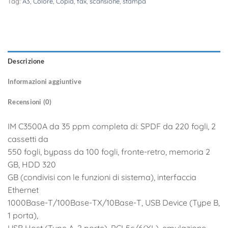
Tag:
A3
,
Colore
,
Copia
,
fax
,
scansione
,
stampa
Descrizione
Informazioni aggiuntive
Recensioni (0)
IM C3500A da 35 ppm completa di: SPDF da 220 fogli, 2
cassetti da
550 fogli, bypass da 100 fogli, fronte-retro, memoria 2
GB, HDD 320
GB (condivisi con le funzioni di sistema), interfaccia
Ethernet
1000Base-T/100Base-TX/10Base-T, USB Device (Type B,
1 porta),