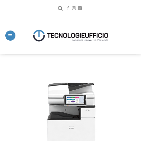
Salta
ai
contenuti