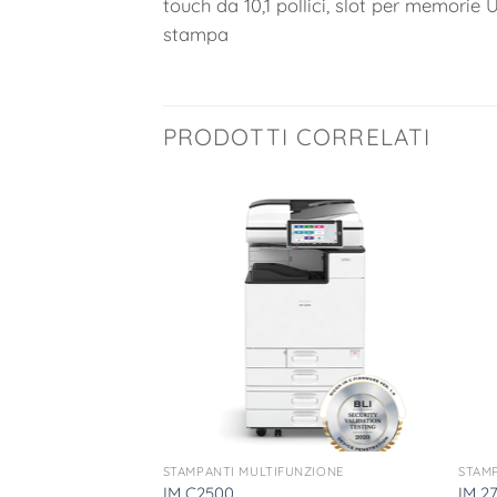
touch da 10,1 pollici, slot per memori
stampa
PRODOTTI CORRELATI
UNZIONE
STAMPANTI MULTIFUNZIONE
STAM
IM C2500
IM 2