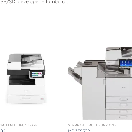
e USB/SD, developer e tamburo di
PANTI MULTIFUNZIONE
STAMPANTI MULTIFUNZIONE
702
MP 3555SP