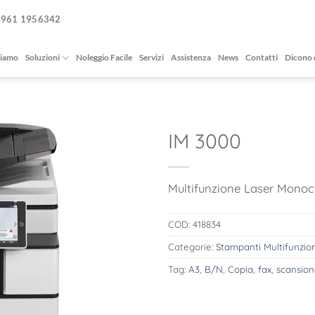
0961 1956342
siamo
Soluzioni
Noleggio Facile
Servizi
Assistenza
News
Contatti
Dicono 
IM 3000
Multifunzione Laser Mono
COD:
418834
Categorie:
Stampanti Multifunzio
Tag:
A3
,
B/N
,
Copia
,
fax
,
scansio