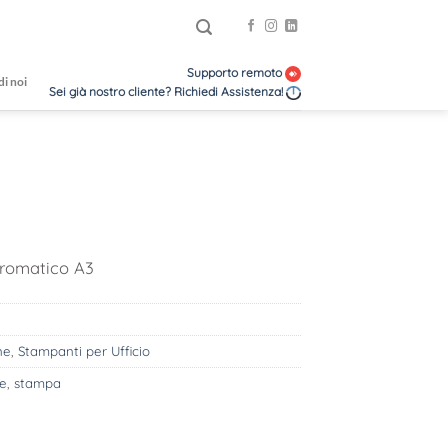
Supporto remoto
di noi
Sei già nostro cliente? Richiedi Assistenza!
cromatico A3
ne
,
Stampanti per Ufficio
ne
,
stampa