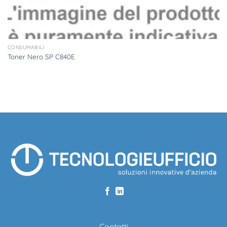
CONSUMABILI
Toner Nero SP C840E
Contatti