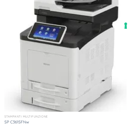
STAMPANTI MULTIFUNZIONE
SP C361SFNw