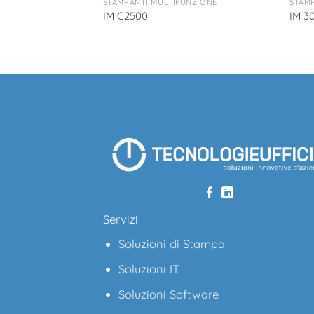
UNZIONE
STAMPANTI MULTIFUNZIONE
STAM
IM C2500
IM 3
Servizi
Soluzioni di Stampa
Soluzioni IT
Soluzioni Software