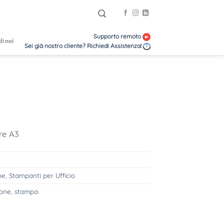
Supporto remoto
di noi
Sei già nostro cliente? Richiedi Assistenza!
re A3
ne
,
Stampanti per Ufficio
ione
,
stampa