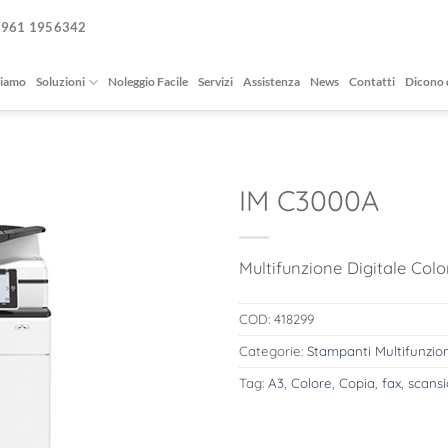
0961 1956342
siamo
Soluzioni
Noleggio Facile
Servizi
Assistenza
News
Contatti
Dicono 
IM C3000A
Multifunzione Digitale Colo
COD:
418299
Categorie:
Stampanti Multifunzio
Tag:
A3
,
Colore
,
Copia
,
fax
,
scans