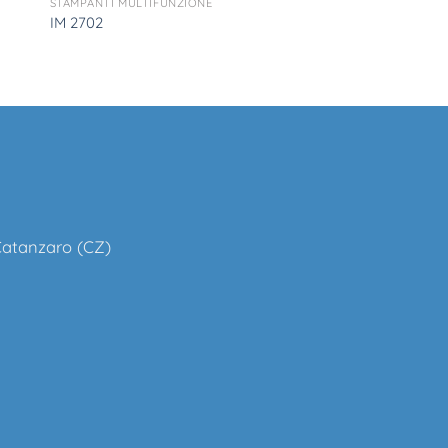
STAMPANTI MULTIFUNZIONE
IM 2702
 Catanzaro (CZ)