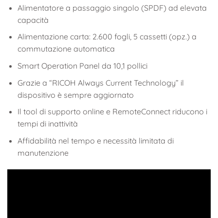
Alimentatore a passaggio singolo (SPDF) ad elevata
capacità
Alimentazione carta: 2.600 fogli, 5 cassetti (opz.) a
commutazione automatica
Smart Operation Panel da 10,1 pollici
Grazie a “RICOH Always Current Technology” il
dispositivo è sempre aggiornato
Il tool di supporto online e RemoteConnect riducono i
tempi di inattività
Affidabilità nel tempo e necessità limitata di
manutenzione