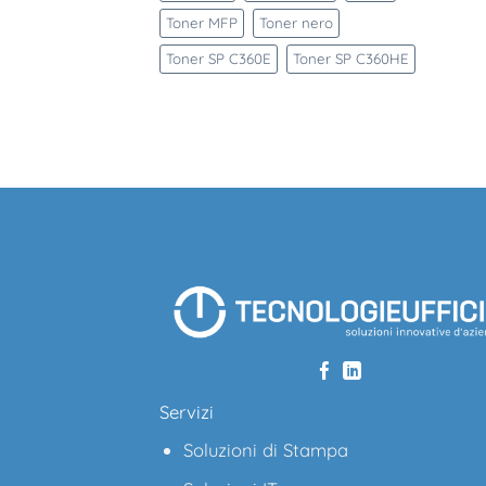
Toner MFP
Toner nero
Toner SP C360E
Toner SP C360HE
Servizi
Soluzioni di Stampa