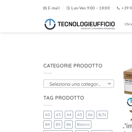
Salta
E-mail
Lun-Ven 9:00 – 18:00
+39 
ai
contenuti
Chi 
CATEGORIE PRODOTTO
Seleziona una categoria
TAG PRODOTTO
A0
A3
A4
A5
A6
B/N
B4
B5
B6
Bianco