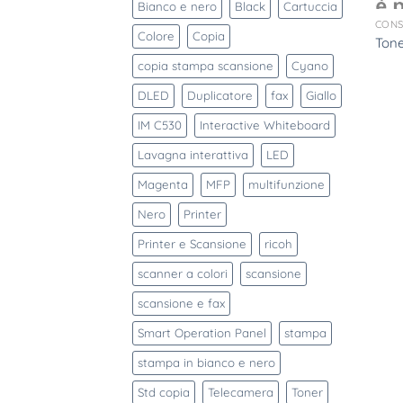
Bianco e nero
Black
Cartuccia
CONS
Colore
Copia
Tone
copia stampa scansione
Cyano
DLED
Duplicatore
fax
Giallo
IM C530
Interactive Whiteboard
Lavagna interattiva
LED
Magenta
MFP
multifunzione
Nero
Printer
Printer e Scansione
ricoh
scanner a colori
scansione
scansione e fax
Smart Operation Panel
stampa
stampa in bianco e nero
Std copia
Telecamera
Toner