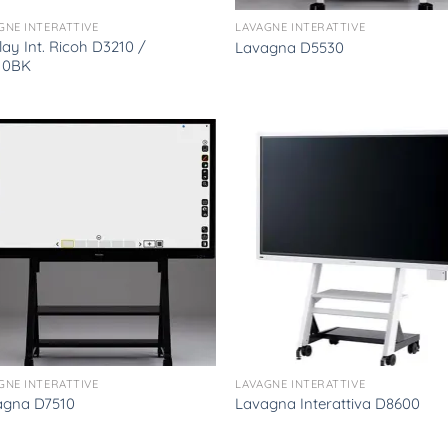
GNE INTERATTIVE
LAVAGNE INTERATTIVE
lay Int. Ricoh D3210 /
Lavagna D5530
10BK
GNE INTERATTIVE
LAVAGNE INTERATTIVE
agna D7510
Lavagna Interattiva D8600