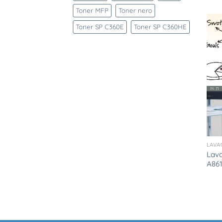
Toner MFP
Toner nero
Toner SP C360E
Toner SP C360HE
LAVA
Lava
A86