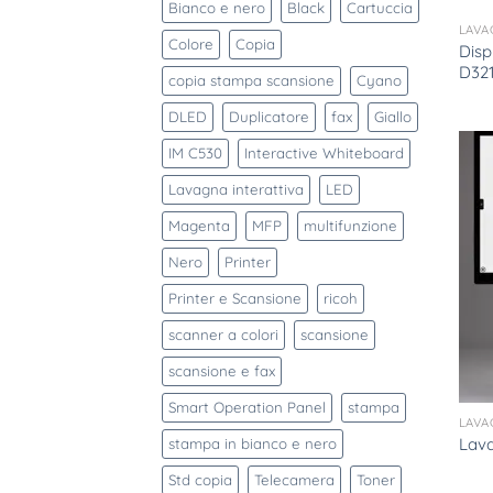
Bianco e nero
Black
Cartuccia
LAVA
Colore
Copia
Disp
D32
copia stampa scansione
Cyano
DLED
Duplicatore
fax
Giallo
IM C530
Interactive Whiteboard
Lavagna interattiva
LED
Magenta
MFP
multifunzione
Nero
Printer
Printer e Scansione
ricoh
scanner a colori
scansione
scansione e fax
Smart Operation Panel
stampa
LAVA
Lav
stampa in bianco e nero
Std copia
Telecamera
Toner