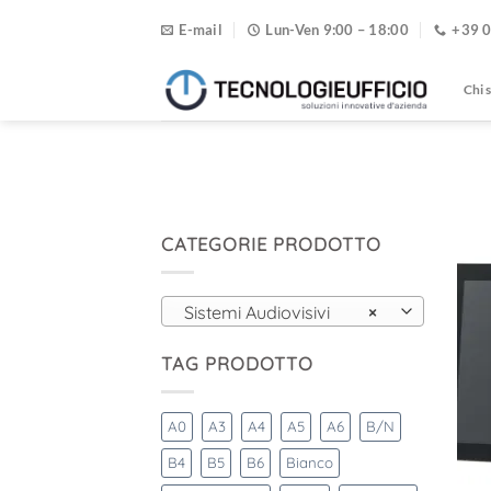
Salta
E-mail
Lun-Ven 9:00 – 18:00
+39 
ai
contenuti
Chi 
CATEGORIE PRODOTTO
Sistemi Audiovisivi
×
TAG PRODOTTO
A0
A3
A4
A5
A6
B/N
B4
B5
B6
Bianco