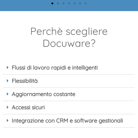
Finance
Perchè scegliere
one automatica delle fatuure, 3-way
Accesso ai dati
Docuware?
ltri processi SAP, controllo e verifica
e agli ordini
isti, POD rapidi per accelerare i conti,
p
ione effciiente dei file per snellire i
processi di auditing
Flussi di lavoro rapidi e intelligenti
Flessibilità
Aggiornamento costante
Accessi sicuri
Integrazione con CRM e software gestionali