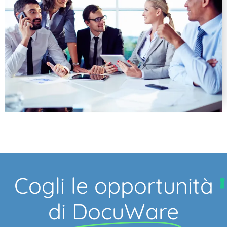
Cogli le opportunità
di
DocuWare